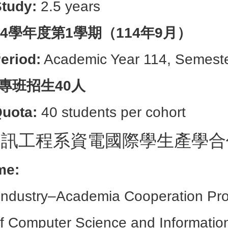
Study:
2.5 years
4學年度第1學期（114年9月）
eriod:
Academic Year 114, Semeste
專班招生40人
Quota:
40 students per cohort
資訊工程系資電國際學生產學合
me:
l Industry–Academia Cooperation P
f Computer Science and Informatio