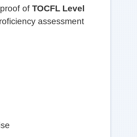
proof of
TOCFL Level
proficiency assessment
ise