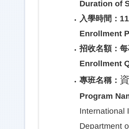
Duration of 
入學時間：11
Enrollment P
招收名額：每
Enrollment 
專班名稱：
Program Na
Internationa
Department o