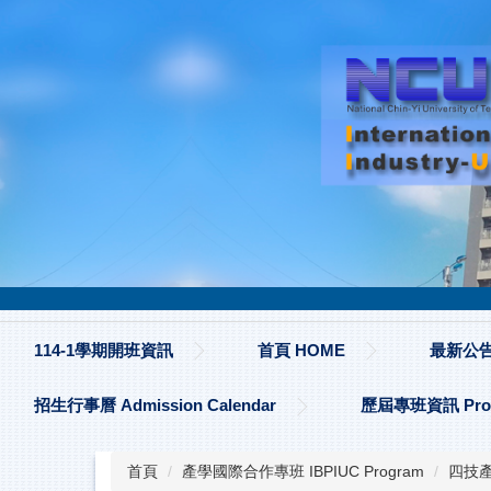
跳
到
主
要
內
容
區
114-1學期開班資訊
首頁 HOME
最新公告 
招生行事曆 Admission Calendar
歷屆專班資訊 Progr
首頁
產學國際合作專班 IBPIUC Program
四技