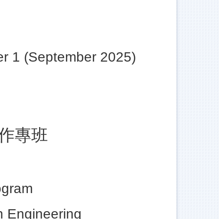
r 1 (September 2025)
作專班
rogram
n Engineering