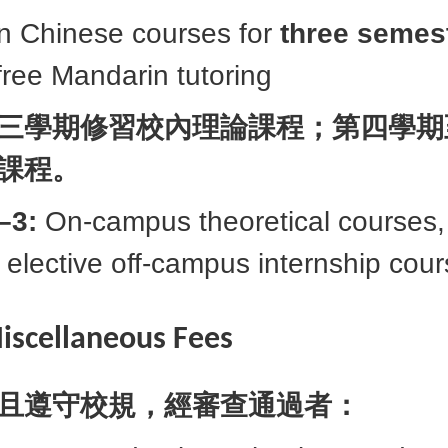
n Chinese courses for
three semes
ree Mandarin tutoring
三學期修習校內理論課程；
第四學期
課程。
–3:
On-campus theoretical courses
elective off-campus internship cou
iscellaneous Fees
且遵守校規，經審查通過者：