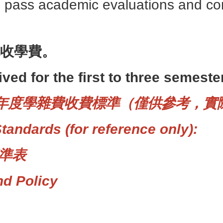
pass academic evaluations and com
免收學費。
ived for the first to three semeste
學年度學雜費收費標準
（僅供參考，實
 Standards
(for reference only):
準表
nd Policy