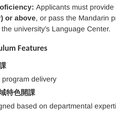
oficiency:
Applicants must provide 
) or above
, or pass the Mandarin 
the university’s Language Center.
culum Features
課
 program delivery
域特色開課
gned based on departmental expert